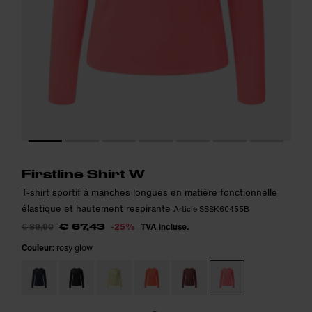
Le modèle mesure 175 cm et porte la taille S.
Le modèle mesure 175 cm et porte la taille S.
i
i
Firstline Shirt W
T-shirt sportif à manches longues en matière fonctionnelle
élastique et hautement respirante
Article SSSK60455B
€ 89,90
-25%
TVA incluse.
€ 67,43
Couleur:
rosy glow