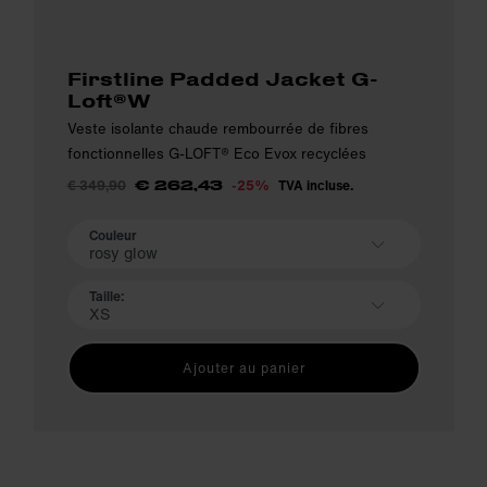
Firstline Padded Jacket G-
Loft®W
Veste isolante chaude rembourrée de fibres
fonctionnelles G-LOFT® Eco Evox recyclées
€ 349,90
-25%
TVA incluse.
€ 262,43
Couleur
rosy glow
Taille:
XS
Ajouter au panier