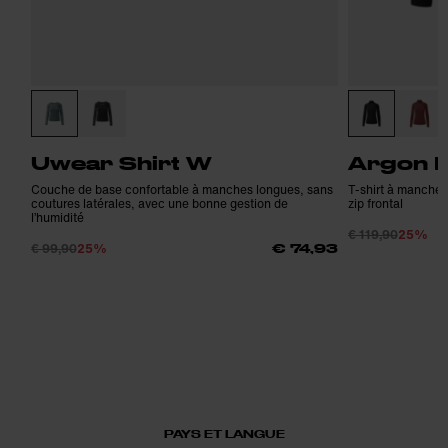
Uwear Shirt W
Argon H
Couche de base confortable à manches longues, sans
T-shirt à manches 
coutures latérales, avec une bonne gestion de
zip frontal
l’humidité
€ 119,90
25%
€ 99,90
25%
€ 74,93
PAYS ET LANGUE