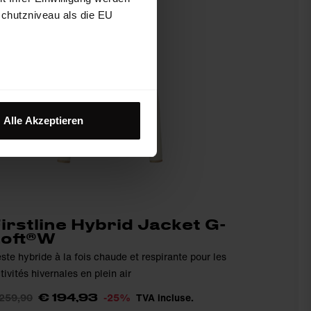
schutzniveau als die EU
Alle Akzeptieren
irstline Hybrid Jacket G-
Loft®W
ste hybride à la fois chaude et respirante pour les
tivités hivernales en plein air
 259,90
-25%
TVA incluse.
€ 194,93