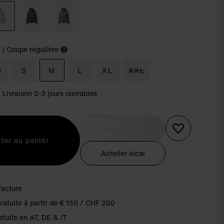
m
| Coupe régulière
i
S
S
M
L
XL
XXL
| Livraison 2-3 jours ouvrables
Acheter localement
ter au panier
Acheter local
facture
gratuite à partir de € 150 / CHF 200
atuits en AT, DE & IT