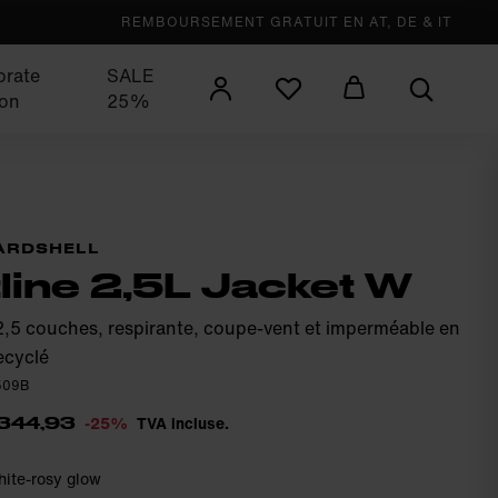
REMBOURSEMENT GRATUIT EN AT, DE & IT
orate
SALE
ion
25%
ARDSHELL
tline 2,5L Jacket W
2,5 couches, respirante, coupe-vent et imperméable en
ecyclé
0509B
-25%
TVA incluse.
344,93
hite-rosy glow