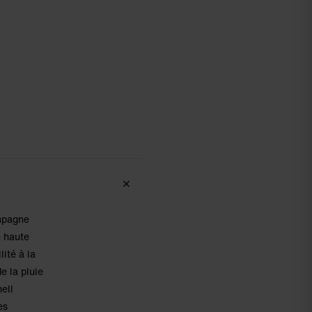
ompagne
e haute
ité à la
e la pluie
hell
es