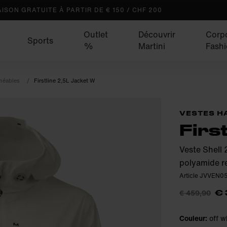
AISON GRATUITE À PARTIR DE € 150 / CHF 200
Outlet
Découvrir
Corp
Sports
%
Martini
Fash
méables
Firstline 2,5L Jacket W
VESTES H
Firs
Veste Shell 
polyamide r
Article JVVEN
€ 459,90
€ 
Couleur:
off w