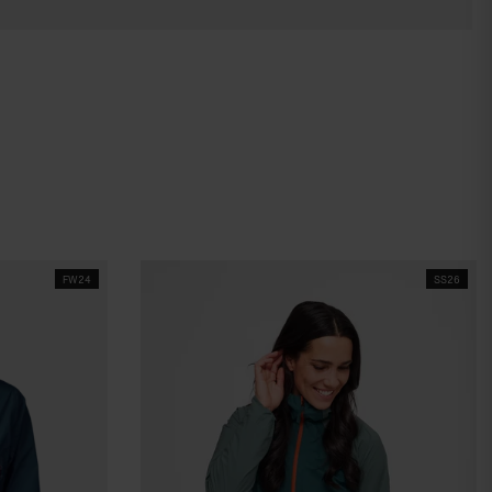
FW24
SS26