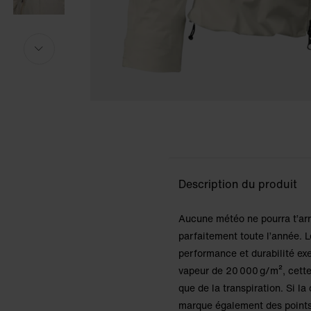
Le modèle mesure 175 cm et porte la taille S.
Le modèle mesure 175 cm et porte la taille S.
i
i
Description du produit
Aucune météo ne pourra t’arr
parfaitement toute l’année. 
performance et durabilité ex
vapeur de 20 000 g/m², cette
que de la transpiration. Si la 
marque également des points 