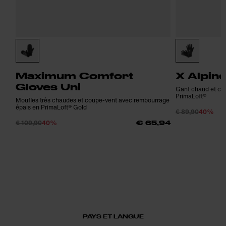
Maximum Comfort
X Alpine
Gloves Uni
Gant chaud et co
PrimaLoft®
Moufles très chaudes et coupe-vent avec rembourrage
épais en PrimaLoft® Gold
€ 89,90
40%
€ 109,90
40%
€ 65,94
PAYS ET LANGUE