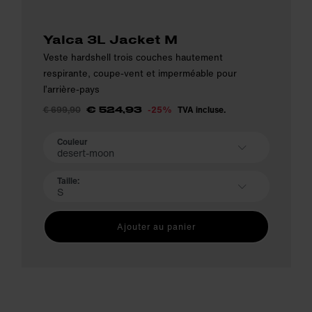
Yalca 3L Jacket M
Veste hardshell trois couches hautement
respirante, coupe-vent et imperméable pour
l’arrière-pays
€ 699,90
-25%
TVA incluse.
€ 524,93
Couleur
desert-moon
Taille:
S
Ajouter au panier