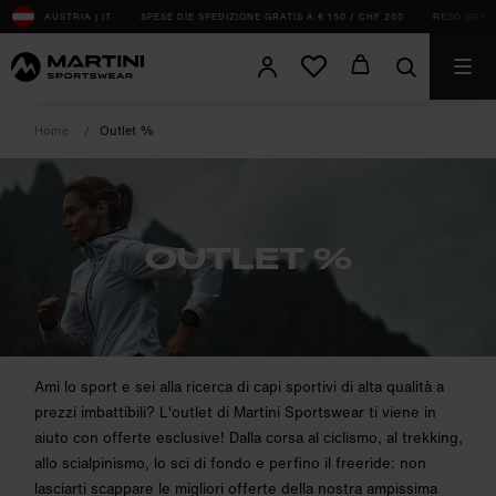
sr.Table Of Content
AUSTRIA | IT
SPESE DIE SPEDIZIONE GRATIS A € 150 / CHF 200
RESO GRATUI
Home
Outlet %
OUTLET %
product.sr-notice
Ami lo sport e sei alla ricerca di capi sportivi di alta qualità a
prezzi imbattibili? L'outlet di Martini Sportswear ti viene in
aiuto con offerte esclusive! Dalla corsa al ciclismo, al trekking,
allo scialpinismo, lo sci di fondo e perfino il freeride: non
lasciarti scappare le migliori offerte della nostra ampissima