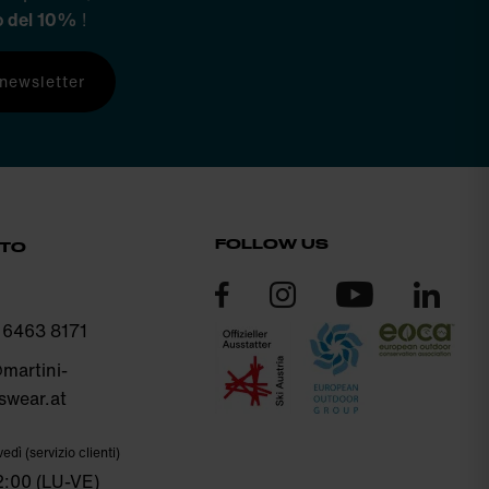
o del 10%
!
a newsletter
FOLLOW US
TTO
 6463 8171
martini-
swear.at
edì (servizio clienti)
2:00 (LU-VE)