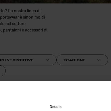
rto? La nostra linea di
Sportswear è sinonimo di
le nel settore
o, pantaloni e accessori di
IPLINE SPORTIVE
STAGIONE
9
10
11
12
13
Details