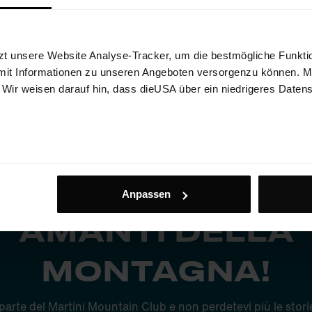
zt unsere Website Analyse-Tracker, um die bestmögliche Funktio
mit Informationen zu unseren Angeboten versorgenzu können. Mit
. Wir weisen darauf hin, dass dieUSA über ein niedrigeres Daten
PPROFONDIMEN
ESCLUSIVI PER GL
Anpassen
AMANTI DELLA
MONTAGNA!
parte del Martini Mountain Club e non perdetevi più le storie 