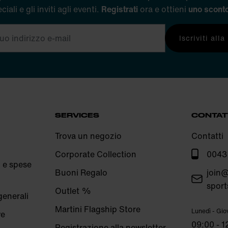
ciali e gli inviti agli eventi.
Registrati
ora e ottieni
uno scont
Iscriviti all
SERVICES
CONTA
Trova un negozio
Contatti
Corporate Collection
0043
 e spese
Buoni Regalo
join@
sport
Outlet %
generali
Martini Flagship Store
Lunedì - Giov
ve
09:00 - 1
Registrazione alla newsletter