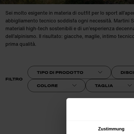
product.sr-notice
Sei molto esigente in materia di outfit per lo sport all’ape
abbigliamento tecnico soddisfa ogni necessità. Martini 
materiali high-tech sostenibili e di un’esperienza decenna
dell’alpinismo. Il risultato: giacche, maglie, intimo tecnic
prima qualità.
TIPO DI PRODOTTO
DISC
FILTRO
COLORE
TAGLIA
Zustimmung