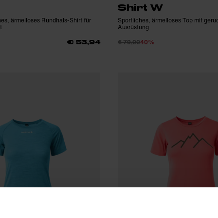
Shirt W
s, ärmelloses Rundhals-Shirt für
Sportliches, ärmelloses Top mit geru
t
Ausrüstung
€ 79,90
40%
€ 53,94