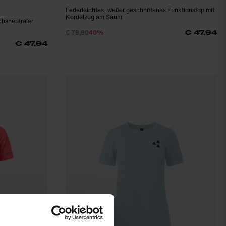
Federleichtes, weiter geschnittenes Funktionstop mit
Kordelzug am Saum
chsneutraler
€ 79,90
40%
€ 47,94
€ 47,94