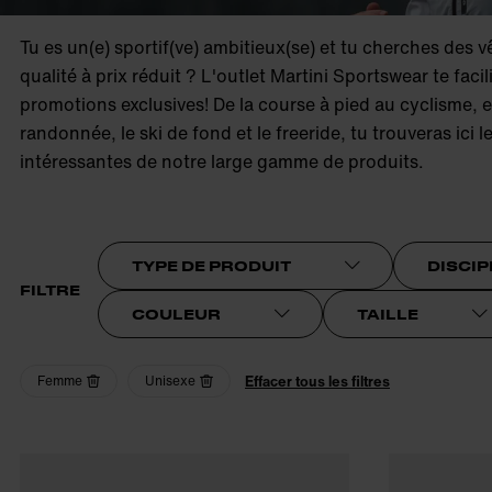
product.sr-notice
Tu es un(e) sportif(ve) ambitieux(se) et tu cherches des 
qualité à prix réduit ? L'outlet Martini Sportswear te facili
promotions exclusives! De la course à pied au cyclisme, e
randonnée, le ski de fond et le freeride, tu trouveras ici le
intéressantes de notre large gamme de produits.
TYPE DE PRODUIT
DISCIP
FILTRE
COULEUR
TAILLE
Femme
Unisexe
Effacer tous les filtres