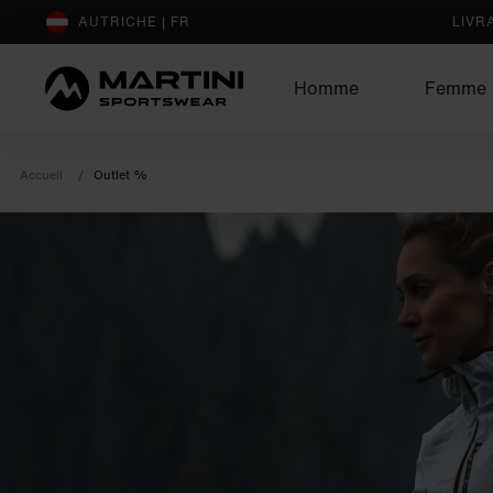
sr.Table Of Content
AUTRICHE | FR
LIVR
Homme
Femme
Accueil
Outlet %