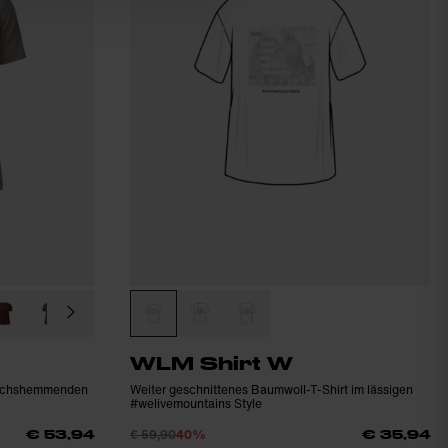
WLM Shirt W
eruchshemmenden
Weiter geschnittenes Baumwoll-T-Shirt im lässigen
#welivemountains Style
€ 59,90
40%
€ 53,94
€ 35,94