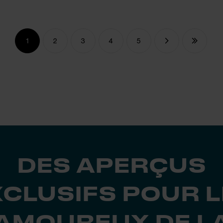
1
2
3
4
5
DES APERÇUS
XCLUSIFS POUR L
AMOUREUX DE L