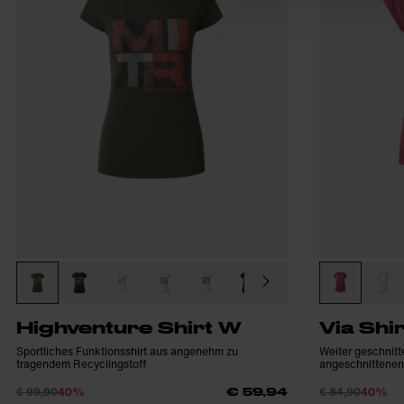
Highventure Shirt W
Via Shi
Sportliches Funktionsshirt aus angenehm zu
Weiter geschnitt
tragendem Recyclingstoff
angeschnittenen
€ 99,90
40%
€ 84,90
40%
€ 59,94