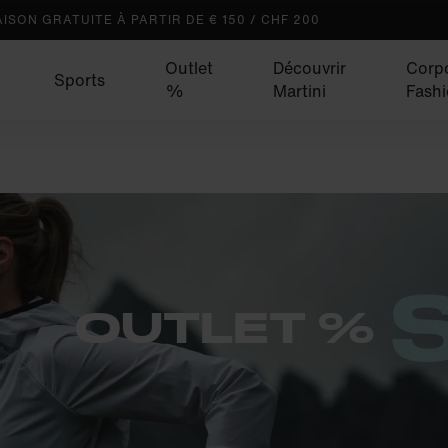
AISON GRATUITE À PARTIR DE € 150 / CHF 200
Outlet
Découvrir
Corp
Sports
%
Martini
Fash
OUTLET %