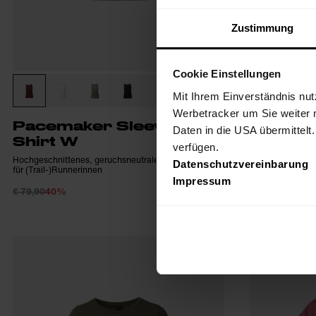
Zustimmung
Cookie Einstellungen
Mit Ihrem Einverständnis nut
Werbetracker um Sie weiter 
Pacemaker Sleeveless
Sunrise
Daten in die USA übermittelt
Shirt W
Besonders weiche
verfügen.
natürlichem Tra
Hochgeschnittenes, geruchsneutrales Funktionstop
Datenschutzvereinbarung
für (Trail-)Runnerinnen
€ 89,90
40%
Impressum
€ 79,90
40%
€ 47,94