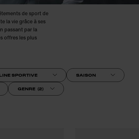
vêtements de sport de
te la vie grâce à ses
n passant par la
s offres les plus
LINE SPORTIVE
SAISON
GENRE
(
2
)