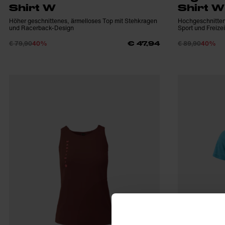
Shirt W
Shirt W
Höher geschnittenes, ärmelloses Top mit Stehkragen
Hochgeschnittene
und Racerback-Design
Sport und Freizei
€ 79,90
40%
€ 89,90
40%
€ 47,94