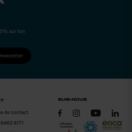
 10% sur ton
 newsletter
SUIS-NOUS
CT
re de contact
 6463 8171