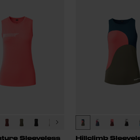
ture Sleeveless
Hillclimb Sleevel