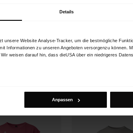
Details
zt unsere Website Analyse-Tracker, um die bestmögliche Funktio
mit Informationen zu unseren Angeboten versorgenzu können. Mit
 Shirt W
Alpmate Shirt W
. Wir weisen darauf hin, dass dieUSA über ein niedrigeres Daten
s Funktionsshirt aus Wolle mit
Multifunktionelles Shirt mit hervorra
gegefühl und etwas längeren Ärmeln
Atmungsaktivität und coolem Print
€ 89,90
40%
€ 53,94
Anpassen