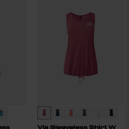
ess
Via Sleeveless Shirt W