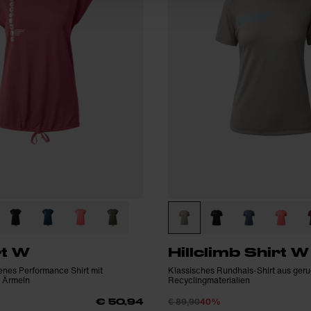
rt W
Hillclimb Shirt W
enes Performance Shirt mit
Klassisches Rundhals-Shirt aus g
 Ärmeln
Recyclingmaterialien
€ 89,90
40%
€ 50,94