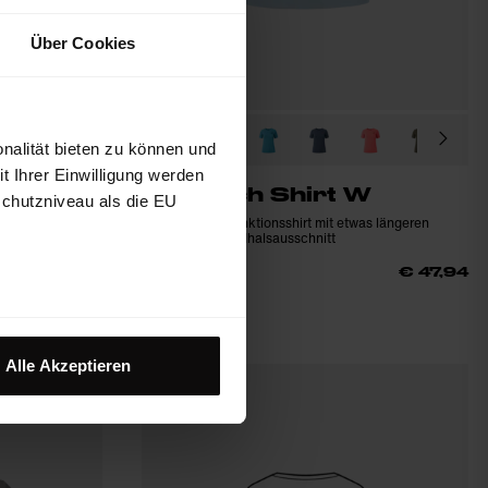
Über Cookies
nalität bieten zu können und
 Ihrer Einwilligung werden
Trektech Shirt W
schutzniveau als die EU
gender
Nachhaltiges Funktionsshirt mit etwas längeren
Ärmeln und Rundhalsausschnitt
€ 79,90
40%
€ 53,94
€ 47,94
Alle Akzeptieren